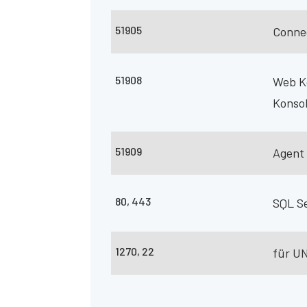
51905
Conne
51908
Web K
Konso
51909
Agent 
80, 443
SQL Se
1270, 22
für U