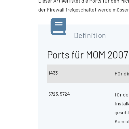
Dieser Artikel listet die Ports für den M
der Firewall freigeschaltet werde müsse
Definition
Ports für MOM 2007
1433
Für d
5723, 5724
für de
Instal
geschl
Konso