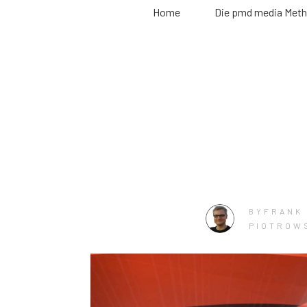
Home
Die pmd media Met
FRANK
BY
PIOTROW