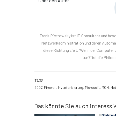
Über den Autor
Frank Piotrowsky ist IT-Consultant und bes
Netzwerkadministration und deren Automati
diese Richtung zielt. "Wenn der Computer di
tun?" ist die Philo
TAGS
2007
,
Firewall
,
Inventarisierung
,
Microsoft
,
MOM
,
Ne
Das könnte Sie auch interessi