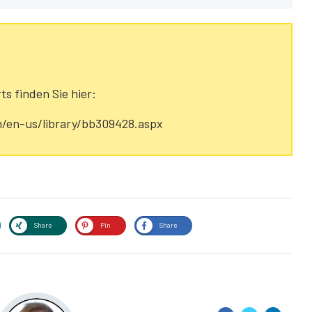
ts finden Sie hier:
m/en-us/library/bb309428.aspx
Share
Pin
Share