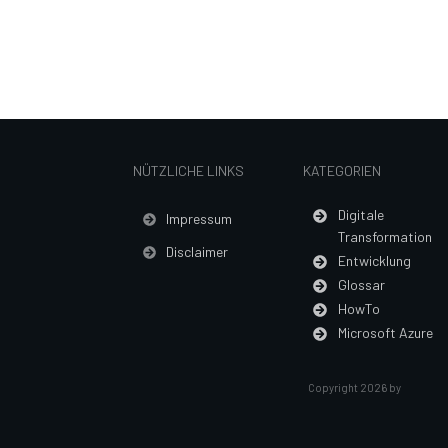
NÜTZLICHE LINKS
KATEGORIEN
Digitale
Impressum
Transformation
Disclaimer
Entwicklung
Glossar
HowTo
Microsoft Azure
Copyright
2026
by