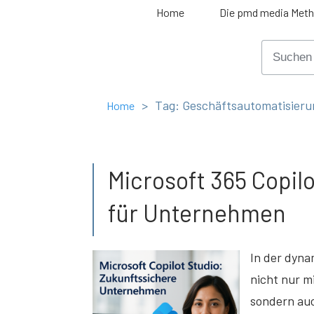
Home
Die pmd media Met
>
Tag: Geschäftsautomatisieru
Home
Microsoft 365 Copil
für Unternehmen
In der dyna
nicht nur m
sondern au