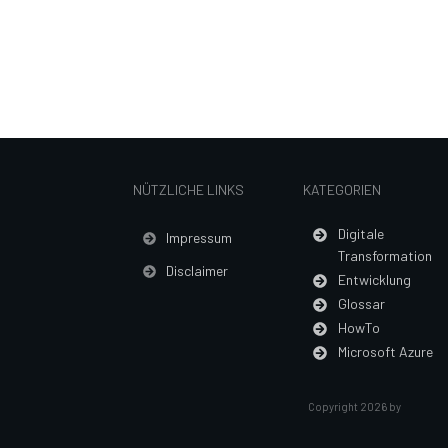
NÜTZLICHE LINKS
KATEGORIEN
Digitale
Impressum
Transformation
Disclaimer
Entwicklung
Glossar
HowTo
Microsoft Azure
Copyright
2026
by