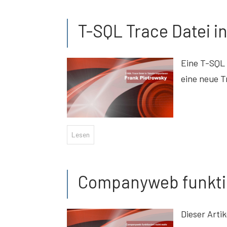
T-SQL Trace Datei i
Eine T-SQL 
eine neue T
Lesen
Companyweb funktio
Dieser Arti